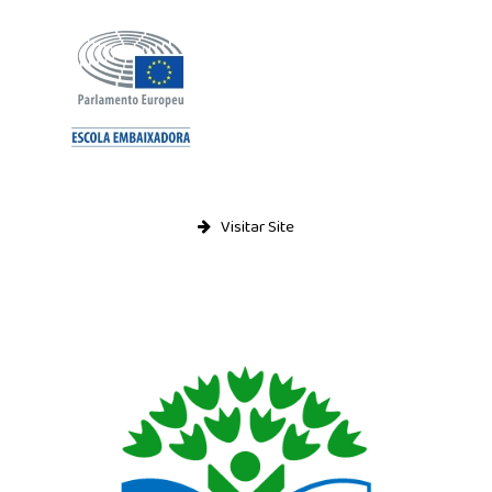
Relatório de Auto-Avaliação
Relatórios do Inquérito sobre plano de E@D
Alunos
Moodle
E-mail
Notas e Faltas
Visitar Site
Actividades
Notícias