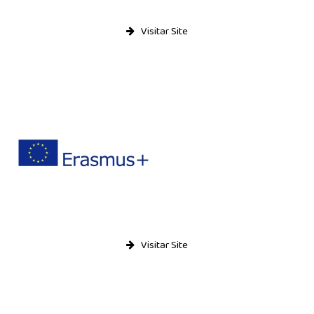
Projecto Sparrows
Visitar Site
Eco-Escolas
Plano Nacional das Artes
Parlamento dos Jovens
Junior Achievement
Escola Embaixadora do PE
EQAVET
Política de Qualidade
Documento Base
Visitar Site
Plano de Atividades
Plano de Ação
Relatório de Operador