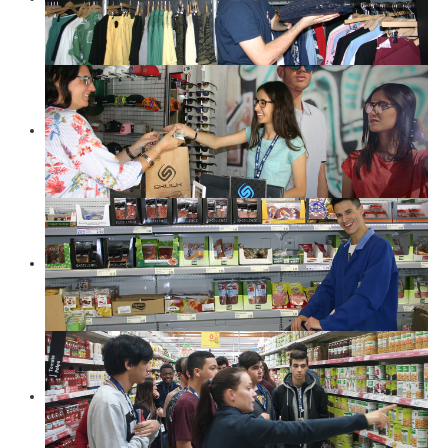
Parcerias
Perguntas Frequentes
Entidade Proprietária da Escola
Publicitação de Orçamento e Contas
Contactos e Localização
Projetos
Erasmus+
Erasmus+ KA1
Erasmus+ KA2
CitriVET
L&T's - River
VetinSET
Viral