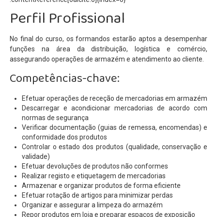
Relatório de Auto-Avaliação
Perfil Profissional
Relatórios do Inquérito sobre plano de E@D
Alunos
No final do curso, os formandos estarão aptos a desempenhar
funções na área da distribuição, logística e comércio,
Moodle
assegurando operações de armazém e atendimento ao cliente.
E-mail
Competências-chave:
Notas e Faltas
Efetuar operações de receção de mercadorias em armazém
Actividades
Descarregar e acondicionar mercadorias de acordo com
normas de segurança
Notícias
Verificar documentação (guias de remessa, encomendas) e
conformidade dos produtos
Controlar o estado dos produtos (qualidade, conservação e
validade)
Efetuar devoluções de produtos não conformes
Realizar registo e etiquetagem de mercadorias
Armazenar e organizar produtos de forma eficiente
Efetuar rotação de artigos para minimizar perdas
Organizar e assegurar a limpeza do armazém
Repor produtos em loja e preparar espaços de exposição