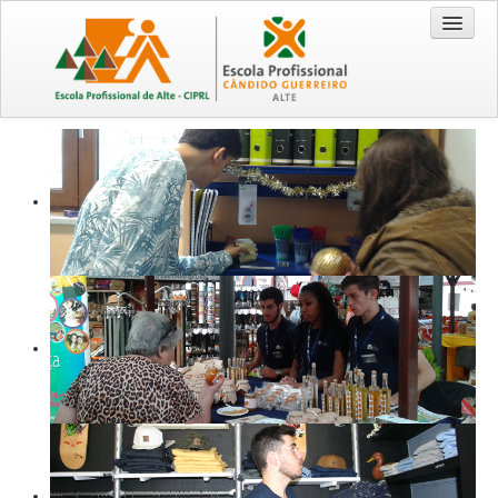
Entrada
Cursos
Técnico/a Comercial 2026/2029
Técnico/a de Turismo 2026/2029
CEF - Operador de Distribuição 2026/2028
EPA / EPCG
Origem da Escola
Recursos
Visão | Missão | Princípios e Valores
Documentação