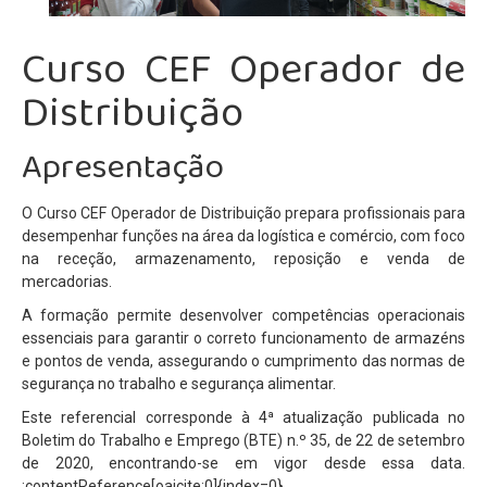
Projecto Sparrows
Curso CEF Operador de
Eco-Escolas
Distribuição
Plano Nacional das Artes
Apresentação
Parlamento dos Jovens
Junior Achievement
O Curso CEF Operador de Distribuição prepara profissionais para
Escola Embaixadora do PE
desempenhar funções na área da logística e comércio, com foco
na receção, armazenamento, reposição e venda de
EQAVET
mercadorias.
Política de Qualidade
A formação permite desenvolver competências operacionais
essenciais para garantir o correto funcionamento de armazéns
Documento Base
e pontos de venda, assegurando o cumprimento das normas de
Plano de Atividades
segurança no trabalho e segurança alimentar.
Plano de Ação
Este referencial corresponde à 4ª atualização publicada no
Boletim do Trabalho e Emprego (BTE) n.º 35, de 22 de setembro
Relatório de Operador
de 2020, encontrando-se em vigor desde essa data.
:contentReference[oaicite:0]{index=0}