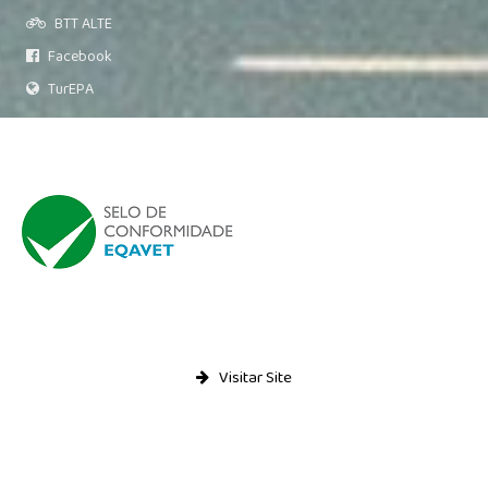
Relatório de Auto-Avaliação
BTT ALTE
Relatórios do Inquérito sobre plano de E@D
Facebook
Alunos
TurEPA
Moodle
E-mail
Notas e Faltas
Actividades
Notícias
Visitar Site