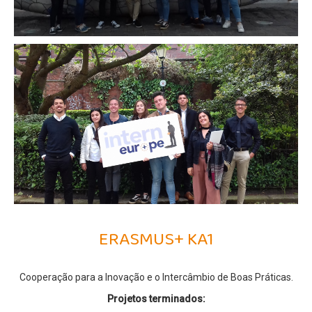
Parcerias
Perguntas Frequentes
Entidade Proprietária da Escola
Publicitação de Orçamento e Contas
Contactos e Localização
Projetos
Erasmus+
Erasmus+ KA1
Erasmus+ KA2
ERASMUS+ KA1
CitriVET
L&T's - River
Cooperação para a Inovação e o Intercâmbio de Boas Práticas.
VetinSET
Projetos terminados:
Viral