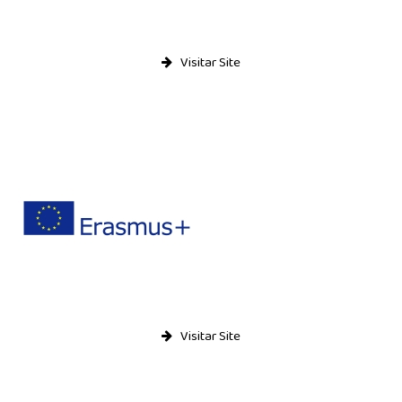
Relatório de Auto-Avaliação
Relatórios do Inquérito sobre plano de E@D
Visitar Site
Alunos
Moodle
E-mail
Notas e Faltas
Actividades
Notícias
Visitar Site