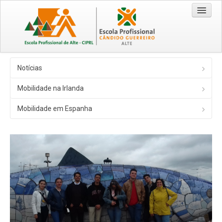
Entrada
Notícias
Cursos
Mobilidade na Irlanda
Técnico/a Comercial 2026/2029
Mobilidade em Espanha
Técnico/a de Turismo 2026/2029
CEF - Operador de Distribuição 2026/2028
EPA / EPCG
Origem da Escola
Recursos
Visão | Missão | Princípios e Valores
Documentação