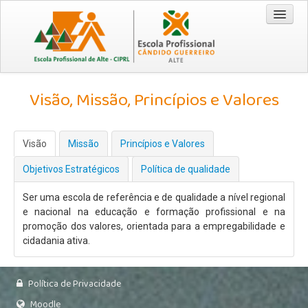
Entrada
Visão, Missão, Princípios e Valores
Cursos
Técnico/a Comercial 2026/2029
Visão
Missão
Princípios e Valores
Técnico/a de Turismo 2026/2029
Objetivos Estratégicos
Política de qualidade
CEF - Operador de Distribuição 2026/2028
Ser uma escola de referência e de qualidade a nível regional
EPA / EPCG
e nacional na educação e formação profissional e na
promoção dos valores, orientada para a empregabilidade e
Origem da Escola
cidadania ativa.
Recursos
Visão | Missão | Princípios e Valores
Política de Privacidade
Documentação
Moodle