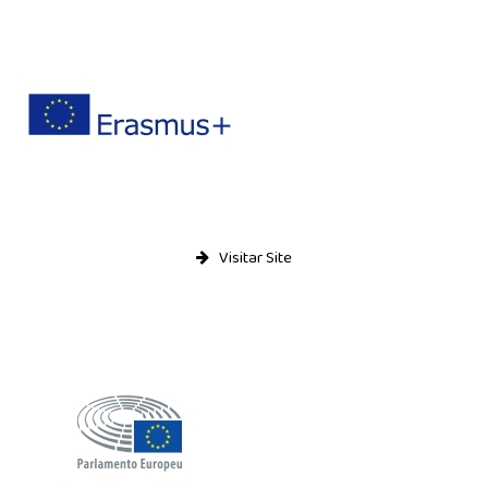
Projecto Sparrows
Eco-Escolas
Plano Nacional das Artes
Parlamento dos Jovens
Junior Achievement
Escola Embaixadora do PE
Visitar Site
EQAVET
Política de Qualidade
Documento Base
Plano de Atividades
Plano de Ação
Relatório de Operador