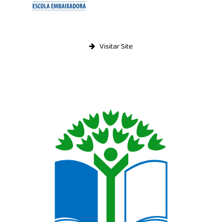
Relatório de Auto-Avaliação
Relatórios do Inquérito sobre plano de E@D
Alunos
Visitar Site
Moodle
E-mail
Notas e Faltas
Actividades
Notícias