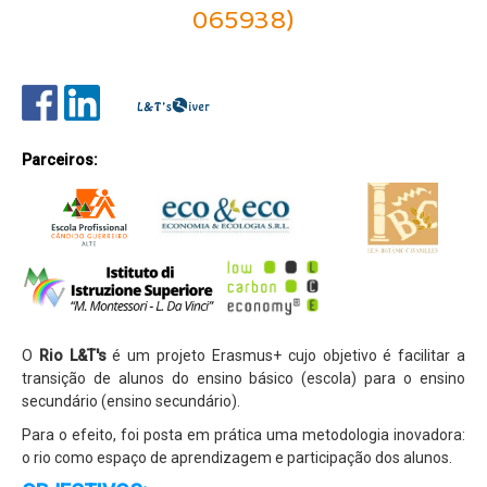
065938)
Parcerias
Perguntas Frequentes
Entidade Proprietária da Escola
Publicitação de Orçamento e Contas
Parceiros:
Contactos e Localização
Projetos
Erasmus+
Erasmus+ KA1
Erasmus+ KA2
O
Rio L&T's
é um projeto Erasmus+ cujo objetivo é facilitar a
CitriVET
transição de alunos do ensino básico (escola) para o ensino
secundário (ensino secundário).
L&T's - River
Para o efeito, foi posta em prática uma metodologia inovadora:
VetinSET
o rio como espaço de aprendizagem e participação dos alunos.
Viral