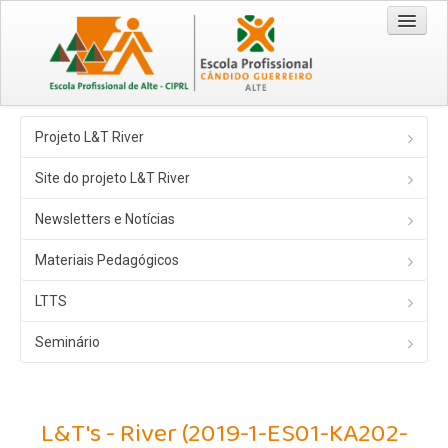
Entrada
Projeto L&T River
Cursos
Site do projeto L&T River
Técnico/a Comercial 2026/2029
Newsletters e Notícias
Técnico/a de Turismo 2026/2029
Materiais Pedagógicos
CEF - Operador de Distribuição 2026/2028
EPA / EPCG
LTTS
Origem da Escola
Seminário
Recursos
Visão | Missão | Princípios e Valores
L&T's - River (2019-1-ES01-KA202-
Documentação