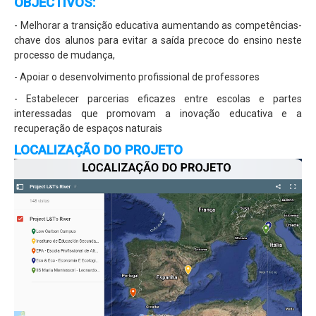
OBJECTIVOS:
Projecto Sparrows
- Melhorar a transição educativa aumentando as competências-
chave dos alunos para evitar a saída precoce do ensino neste
Eco-Escolas
processo de mudança,
Plano Nacional das Artes
- Apoiar o desenvolvimento profissional de professores
Parlamento dos Jovens
- Estabelecer parcerias eficazes entre escolas e partes
interessadas que promovam a inovação educativa e a
Junior Achievement
recuperação de espaços naturais
Escola Embaixadora do PE
LOCALIZAÇÃO DO PROJETO
EQAVET
Política de Qualidade
Documento Base
Plano de Atividades
Plano de Ação
Relatório de Operador