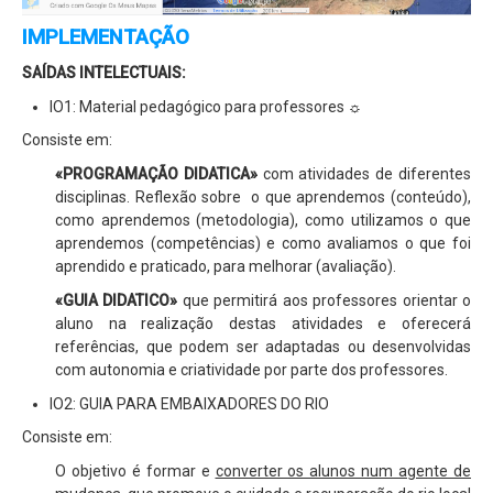
Relatório de Auto-Avaliação
IMPLEMENTAÇÃO
Relatórios do Inquérito sobre plano de E@D
SAÍDAS INTELECTUAIS:
Alunos
IO1: Material pedagógico para professores ☼
Moodle
Consiste em:
E-mail
«PROGRAMAÇÃO DIDATICA»
com atividades de diferentes
disciplinas. Reflexão sobre o que aprendemos (conteúdo),
Notas e Faltas
como aprendemos (metodologia), como utilizamos o que
Actividades
aprendemos (competências) e como avaliamos o que foi
aprendido e praticado, para melhorar (avaliação).
Notícias
«GUIA DIDATICO»
que permitirá aos professores orientar o
aluno na realização destas atividades e oferecerá
referências, que podem ser adaptadas ou desenvolvidas
com autonomia e criatividade por parte dos professores.
IO2: GUIA PARA EMBAIXADORES DO RIO
Consiste em:
O objetivo é formar e
converter os alunos num agente de