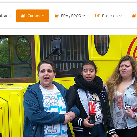
ntrada
Cursos
EPA / EPCG
Projetos