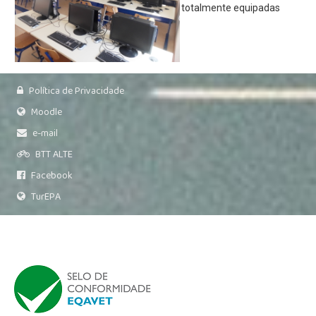
Relatório de Auto-Avaliação
totalmente equipadas
Relatórios do Inquérito sobre plano de E@D
Alunos
Moodle
Política de Privacidade
E-mail
Moodle
Notas e Faltas
e-mail
Actividades
BTT ALTE
Facebook
Notícias
TurEPA