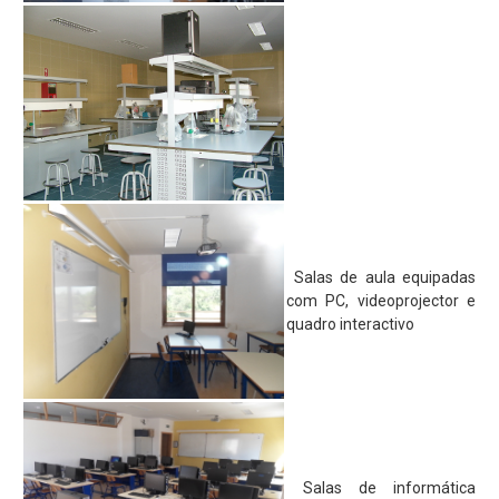
Projecto Sparrows
Eco-Escolas
Plano Nacional das Artes
Parlamento dos Jovens
Junior Achievement
Escola Embaixadora do PE
EQAVET
Salas de aula equipadas
com PC, videoprojector e
Política de Qualidade
quadro interactivo
Documento Base
Plano de Atividades
Plano de Ação
Relatório de Operador
Salas de informática