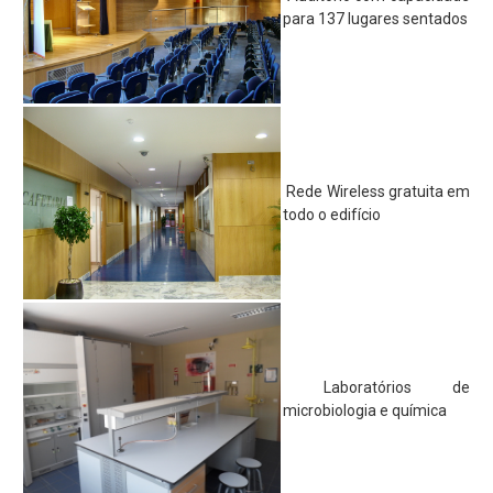
para 137 lugares sentados
Parcerias
Perguntas Frequentes
Entidade Proprietária da Escola
Publicitação de Orçamento e Contas
Contactos e Localização
Rede Wireless gratuita em
todo o edifício
Projetos
Erasmus+
Erasmus+ KA1
Erasmus+ KA2
CitriVET
Laboratórios de
microbiologia e química
L&T's - River
VetinSET
Viral