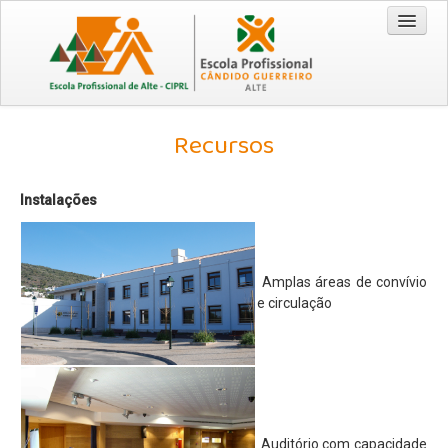
Entrada
Recursos
Cursos
Técnico/a Comercial 2026/2029
Instalações
Técnico/a de Turismo 2026/2029
CEF - Operador de Distribuição 2026/2028
Amplas áreas de convívio
EPA / EPCG
e circulação
Origem da Escola
Recursos
Visão | Missão | Princípios e Valores
Documentação
Auditório com capacidade